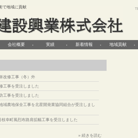
術で地域に貢献
T
会社概要
実績
新着情報
地域貢献
単改修工事（冬）外
修工事を受注しました
防工事を受注しました
地域農地保全工事を北星開発業協同組合が受注しまし
8号枝幸町風烈布路肩拡幅工事を受注しました
» 続きを読む