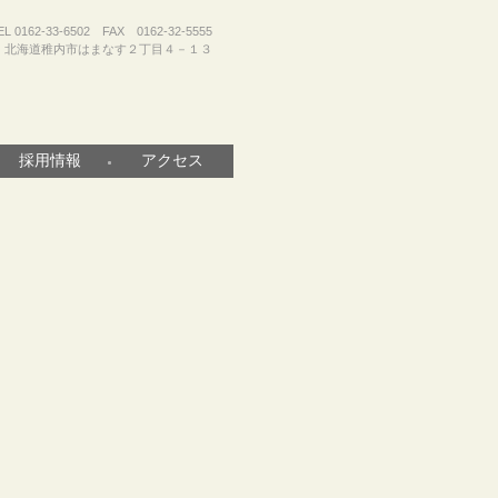
EL 0162-33-6502 FAX 0162-32-5555
北海道稚内市はまなす２丁目４－１３
採用情報
アクセス