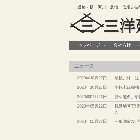
道路・橋・河川・農地 信頼と技
トップページ
会社方針
ニュース
2023年10月27日
増幌川外 道
2023年10月27日
増幌七線橋補
2023年07月26日
持久無名川砂
2023年05月22日
幌延地区下沼
た
2023年05月22日
一般国道23